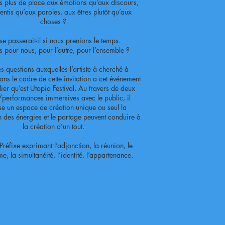
 plus de place aux émotions qu’aux discours,
entis qu’aux paroles, aux êtres plutôt qu’aux
choses ?
e passerait-il si nous prenions le temps.
s pour nous, pour l’autre, pour l’ensemble ?
es questions auxquelles l’artiste à cherché à
ns le cadre de cette invitation a cet événement
ulier qu’est Utopia Festival. Au travers de deux
performances immersives avec le public, il
e un espace de création unique ou seul la
 des énergies et le partage peuvent conduire à
la création d’un tout.
 Préfixe exprimant l’adjonction, la réunion, le
me, la simultanéité, l’identité, l’appartenance.