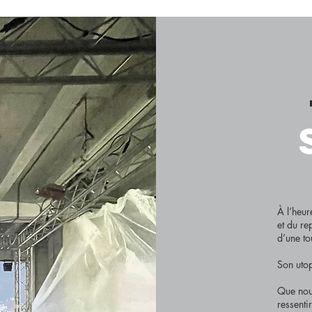
À l’heur
et du rep
d’une to
Son utop
Que nou
ressenti