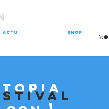
N
Actu
shop
utopia
estival