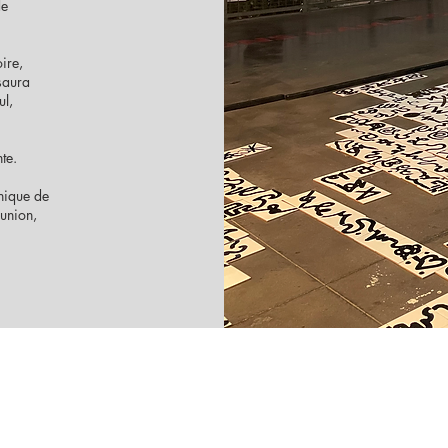
de
ire,
 saura
ul,
te.
unique de
 union,