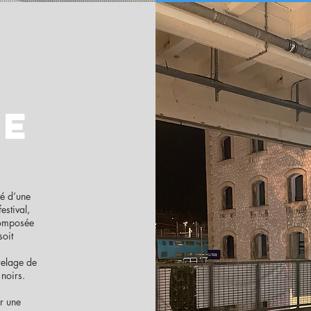
-
re
é d’une
estival,
 composée
oit
relage de
 noirs.
er une