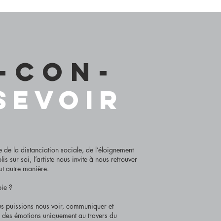
-con-
se
voir
e de la distanciation sociale, de l’éloignement
lis sur soi, l’artiste nous invite à nous retrouver
ut autre manière.
ie ?
s puissions nous voir, communiquer et
r des émotions uniquement au travers du