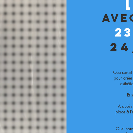
ave
2
24
Que serait
pour créer 
esthét
Et 
À quoi r
place à l’
Quel nouv