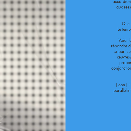
accordions
aux ress
Que s
Le temp
Voici l
répondre da
si partic
œuvres/
propos
conjonction
[ con ] :
parallélis