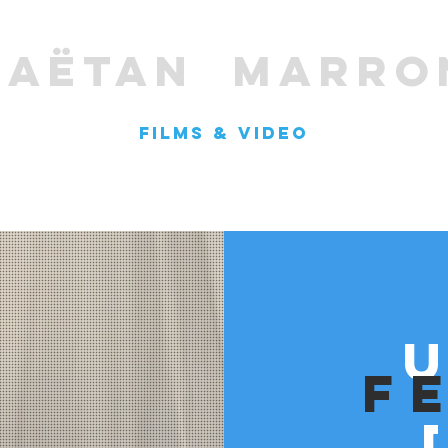
GAËTAN MARRO
Films & Video
f